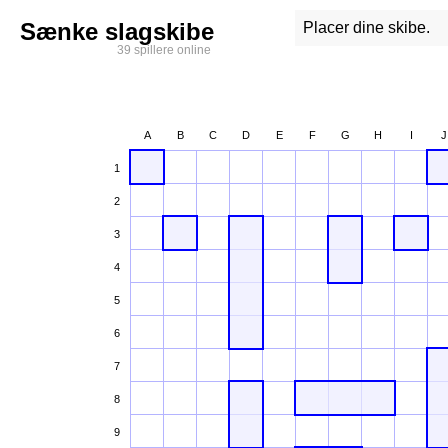
Sænke slagskibe
Placer dine skibe.
39 spillere online
A
B
C
D
E
F
G
H
I
J
1
2
3
4
5
6
7
8
9